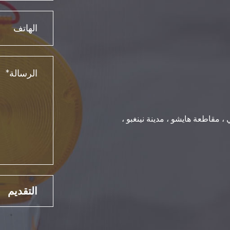
مدينة شيكي ، مقاطعة هايشو ، مدينة نينغبو ،
التقديم