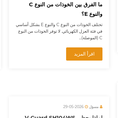
ما الفرق بين الخوذات من النوع C
والنوع E؟
تختلف الخوذات من النوع C والنوع E بشكل أساسي
في فئة العزل الكهربائي. لا توفر الخوذات من النوع
C (الموصلة)...
اقرأ المزيد
مسؤل
2026-05-29
لماذا يحظى V-Guard SH104WS
بشعبية كبيرة؟
لماذا تعد SH104WS واحدة من أكثر خوذات V-