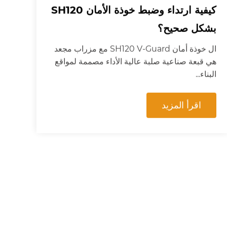
كيفية ارتداء وضبط خوذة الأمان SH120
بشكل صحيح؟
ال خوذة أمان SH120 V-Guard مع مزراب مجعد
هي قبعة صناعية صلبة عالية الأداء مصممة لمواقع
البناء...
اقرأ المزيد
مسؤل
2026-05-18
كيفية ارتداء خوذة التعليق ذات 6 نقاط
SH102 والحفاظ عليها بشكل صحيح؟
ال SH102 خوذة أمان قابلة للتنفس ذات 6 نقاط