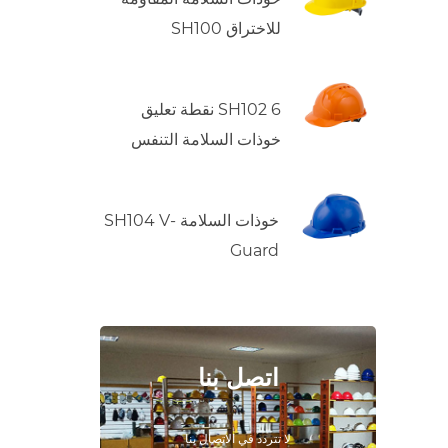
للاختراق SH100
SH102 6 نقطة تعليق
خوذات السلامة التنفس
خوذات السلامة SH104 V-
Guard
اتصل بنا
لا تتردد في الاتصال بنا