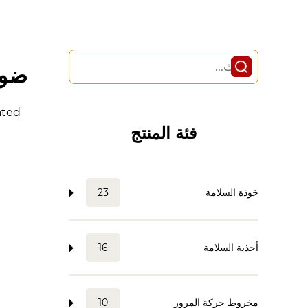
ضوء
ated
فئة المنتج
خوذة السلامة
23
أحذية السلامة
16
مخروط حركة المرور
10