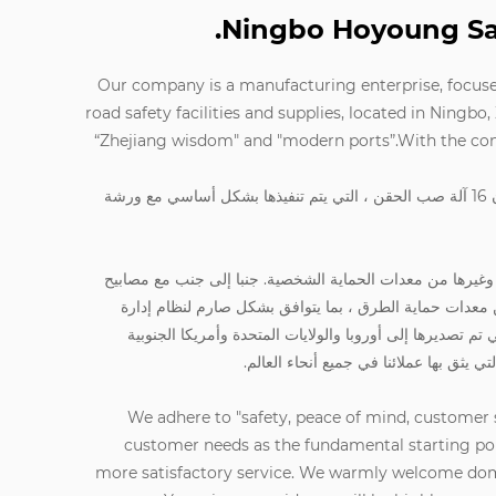
Ningbo Hoyoung Safe
Our company is a manufacturing enterprise, focus
road safety facilities and supplies, located in Ningbo, 
“Zhejiang wisdom" and "modern ports”.With the conce
لدينا ورشة عمل 5000 متر مربع ، ويمكن أن تكون 16 آلة صب الحقن ، التي يتم تنفيذها بشكل أساسي مع ورشة
ن وغيرها من معدات الحماية الشخصية. جنبا إلى جنب مع مصابيح
من معدات حماية الطرق ، بما يتوافق بشكل صارم لنظام إدارة
ISO90. أصدرت منتجاتنا شهادة CE ، التي تم تصديرها إلى أوروبا والولايات المتحدة وأمريكا الجنوبية
 يثق بها عملائنا في جميع أنحاء العالم.
We adhere to "safety, peace of mind, customer 
customer needs as the fundamental starting poi
more satisfactory service. We warmly welcome dome