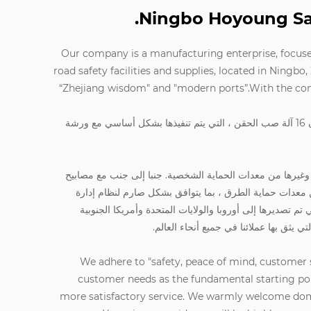
Ningbo Hoyoung Safe
Our company is a manufacturing enterprise, focus
road safety facilities and supplies, located in Ningbo, 
“Zhejiang wisdom" and "modern ports”.With the conce
لدينا ورشة عمل 5000 متر مربع ، ويمكن أن تكون 16 آلة صب الحقن ، التي يتم تنفيذها بشكل أساسي مع ورشة
ن وغيرها من معدات الحماية الشخصية. جنبا إلى جنب مع مصابيح
من معدات حماية الطرق ، بما يتوافق بشكل صارم لنظام إدارة
ISO90. أصدرت منتجاتنا شهادة CE ، التي تم تصديرها إلى أوروبا والولايات المتحدة وأمريكا الجنوبية
 يثق بها عملائنا في جميع أنحاء العالم.
We adhere to "safety, peace of mind, customer 
customer needs as the fundamental starting poi
more satisfactory service. We warmly welcome dome