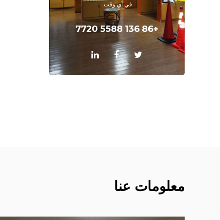
في أي وقت.
+86 136 5588 7720
معلومات عنا