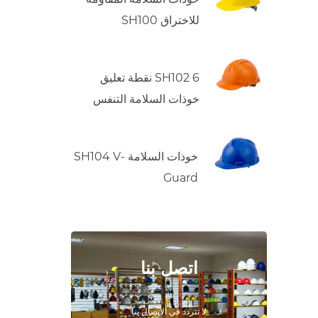
للاختراق SH100
SH102 6 نقطة تعليق
خوذات السلامة التنفس
خوذات السلامة SH104 V-
Guard
اتصل بنا
لا تتردد في الاتصال بنا