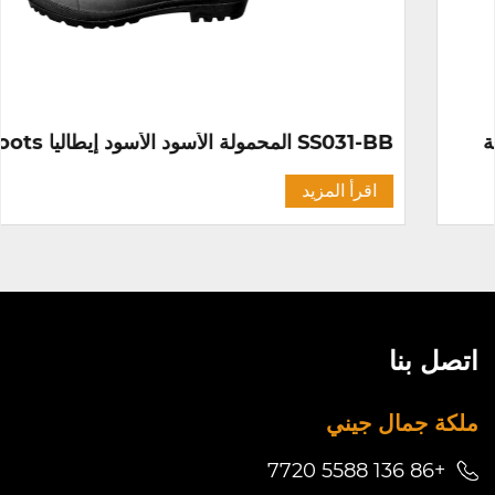
SS031-BB المحمولة الأسود الأسود إيطاليا PVC Rainboots بدون إصبع الصلب
اقرأ المزيد
اتصل بنا
ملكة جمال جيني
+86 136 5588 7720