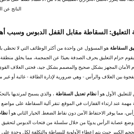
الناتج عن ا
 التعليق: السقاطة مقابل القفل الدبوس وسبب أهم
ليق السقاطة
هو المسؤول عن واحدة من أكثر الوظائف التي لا تحظى بال
وم حزام التعليق بحرف الصدفة بعيدًا عن الجمجمة، مما يخلق منطقة 
زام الأمان المجهز بشكل صحيح والمصمم بشكل جيد، فحتى الغلاف القوي
فجوة بين الغلاف والرأس - وهي ضرورية لإدارة الطاقة - غائبة أو غير م
للتعليق. الأول هو أ
نظام تعديل السقاطة
، والذي يسمح لمرتديها بالتح
مهمة عند ارتداء القفازات في الموقع. تنقر آلية السقاطة على مواضع 
س، مما يوفر الاحتفاظ الآمن دون نقاط الضغط. الخيار الثاني هو أ
نظام
يتم وضع عصابة الرأس يدويًا من خلال سلسلة من فتحات الدبوس لتحقيق 
حجم الكبير حيث يتم إعطاء الأولوية للبساطة والتكلفة لكل وحدة على