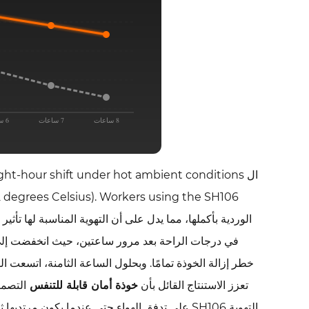
8 ساعات
7 ساعات
6 ساعات
ال ght-hour shift under hot ambient conditions
2 degrees Celsius). Workers using the SH106
الوردية بأكملها، مما يدل على أن التهوية المناسبة لها تأثير إ
خطر إزالة الخوذة تمامًا. وبحلول الساعة الثامنة، اتسعت ا
تعزز الاستنتاج القائل بأن
خوذة أمان قابلة للتنفس
التصمي
التهوية SH106 على تدفق الهواء حتى عندما يكون مر