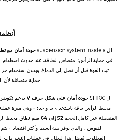
أنظمة
ال suspension system inside a
خوذة أمان مع تع
في حماية الرأس: امتصاص الطاقة. عند حدوث اصطدام، يق
تبدد القوة قبل أن تصل إلى الدماغ. وبدون استخدام ح
حماية متضائلة لأن ال
ال SH106
خوذة أمان على شكل حرف V
يدعم تكوينين 
محيط الرأس بدقة باستخدام يد واحدة - وهي ميزة عملية 
المنفصلة عبر كامل الحجم
52 إلى 64 سم
نطاق محيط الرأ
الدبوس
، والذي يوفر بنية أبسط وأكثر اقتصادا - 
المطلوب. يُفضل هذا النظام في عمليات النشر ذات ال