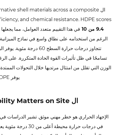
للذقن،
ال ive shell materials across a composite
وتخصيص
الألوان
ficiency, and chemical resistance. HDPE scores
6
9.4 من 10
في هذا التقييم متعدد العوامل، مما يجعلها 
الاعتماد
الرغم من استخدامه على نطاق واسع في نماذج الميزانية،
والامتثال
تتجاوز درجات حرارة السطح 
للمعايير
تسامحًا في ظل تأثيرات القوة الحادة المتكررة. على الرغم
والوصول
إلى
الوزن التي تقلل من امتثال مرتديها خلال التحولات الممتدة
الصادرات
يوفر HDPE باستمرار أفضل مزيج من الأداء لكل جرام والتكلفة لكل دورة حياة للوحدة.
العالمية
7
حول
ال Science Behind Ventilation: Why Breathability Matters on Site
شركة
نينغبو
الإجهاد الحراري هو خطر مهني موثق. تشير الدراسات في ع
هويونغ
في درجات حرارة محيطة أعلى من 30 درجة مئوية يعاني من زيادة موضعية في درجة الحرارة تصل إلى
لمنتجات