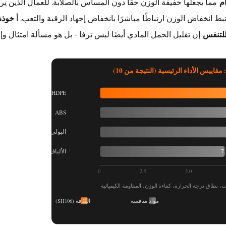
مما يجعلها خفيفة الوزن حقًا دون المساس بالصلابة. للعمال الذين يرت
بط انخفاض الوزن ارتباطًا مباشرًا بانخفاض إجهاد الرقبة والتعب. أ
خوذة
للتنفس
إن تقليل الحمل المادي أيضًا ليس ترفا - بل هو مسألة امتثال وإن
قاييس الأداء الرئيسية (النتيجة من 10)
HDPE
ABS
البولي
7.
الألياف الزجاجية
0
2.5
5.0
ت، نطاق درجة الحرارة، كفاءة الوزن، المقاومة الكيميائية
مواد منافسة
الكثافة (SH106)