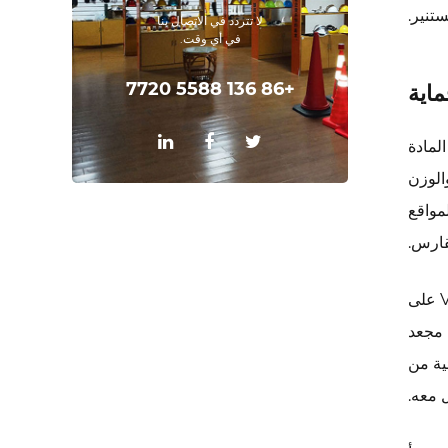
تنير.
لا تتردد في الاتصال بنا
في أي وقت.
+86 136 5588 7720
ماية
ي الكثافة، أو HDPE، هو المادة
والوزن
ًا لمواقع
قارس.
الملف الشخصي ليس مجرد خيار جمالي - بل هو قرار الأداء. تؤثر قنوات التاج على شكل حرف V على
 مجعد
ية من
 معه.