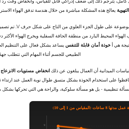
كامل، يُترجم ذلك إلى ضعف إدراكي قابل للقياس، وانخفاض وقت رد ا
لتهوية
يعالج هذه المشكلة مباشرة من خلال هندسة تدفق الهواء الاسترات
يتميز بفتحات تهوية موضوعة على طول الجزء العلوي من
لهواء المحيط البارد من منطقة الحافة السفلية ويخرج الهواء الأكثر دفئ
تيجة هي أ
خوذة أمان قابلة للتنفس
يساعد بشكل فعال على التنظيم ال
الطبيعي للجسم أثناء المهام التي تتطلب جهدًا ب
لقياسات الميدانية أن العمال يبلغون عن ذلك
انخفاض مستويات الانزعاج 
افظوا على استخدام الخوذة بشكل متسق طوال نوبة العمل عند ارتداء 
مسألة تنظيمية - بل هو مسألة سلوكية، والراحة هي التي تحركها بشكل م
(المقياس من 1 إلى 10)
9