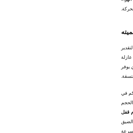
لحركة.
يته
تقدير
عازلة
 يوفر
تسقة.
كم في
الحجم
 قفل
الضيق
 سرعة