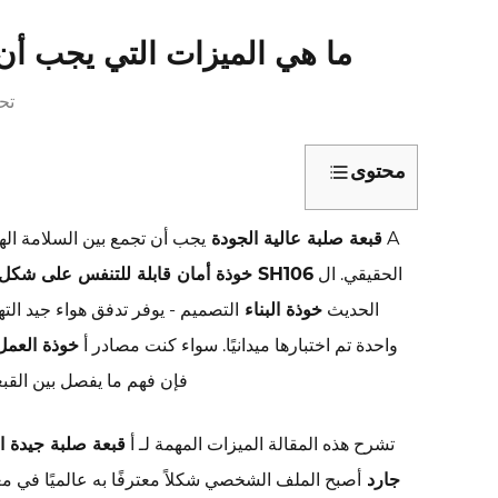
ما هي الميزات التي يجب أن ت
تحديث
محتوى
1
A
قبعة صلبة عالية الجودة
يجب أن تجمع بين السلامة ال
لماذا
تحدد
الحقيقي. ال
SH106 خوذة أمان قابلة للتنفس على شكل حرف V
مادة
الحديث
خوذة البناء
التصميم - يوفر تدفق هواء جيد الت
الغلاف
واحدة تم اختبارها ميدانيًا. سواء كنت مصادر أ
خوذة العم
والشكل
فإن فهم ما يفصل بين القب
مستوى
الحماية
تشرح هذه المقالة الميزات المهمة لـ أ
قبعة صلبة جيدة ا
2
جارد
أصبح الملف الشخصي شكلاً معترفًا به عالميًا في مع
ال