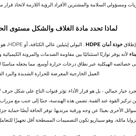
ات ومسؤولي السلامة والمشترين الأفراد الرؤية اللازمة لاتخاذ قرار مس
لماذا تحدد مادة الغلاف والشكل مستوى الح
لإطلاق
خوذة أمان HDPE
. البولي إيثيلين عال
ناء
لأنه يوفر توازنًا استثنائيًا بين مقاومة الصدمات والمرونة الكيميائية 
فض. بالمقارنة مع بلاستيك ABS، يحافظ HDPE على خصائصه الهيكلية عبر نطاق درجات حرارة أوسع، مما يجعله مناسب
العمل الخارجية المعرضة للحرارة الشديدة والبرد ال
 تركيز القوة عند القمة. تضمن هذه الهندسة، جنبًا إلى جنب مع مزراب
وائل الأخرى بعيدًا عن وجه ورقبة مرتديها. توفر الحافة أيضًا حماية جزئ
ايا مائلة، وهو سيناريو تكون التصميمات المسطحة أقل تجهيزًا للتعامل