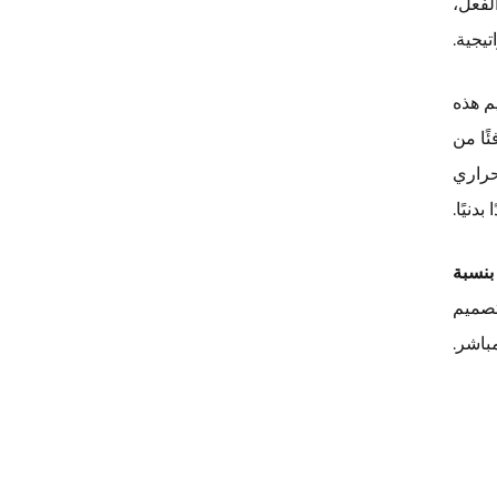
لفعل،
يجية.
 التاج على شكل حرف V. تم تصميم هذه
ًا من
حراري
دنيًا.
بنسبة
تصميم
باشر.