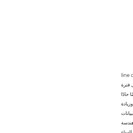
line 
 أعلى من 7 طوال فترة
 حادًا
تهيج وزيادة
يانات
هندسة
الهواء