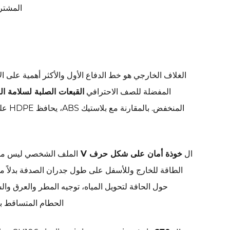
Science
المشتري
Behind
Ventilation:
Why
Breathability
Matters
الغلاف الخارجي هو خط الدفاع الأول والأكثر أهمية على ا
on
المفضلة للصف الاحترافي
القبعات الصلبة لسلامة الب
Site
المنخ
3
أنظمة
التعليق:
ال
خوذة أمان على شكل حرف V
السقاطة
الطاقة للخارج وللأسفل على طول جدران الصدفة بدلاً من
مقابل
القفل
حول الحافة لتحويل المياه، توجيه المطر والعرق والس
الدبوس
الحطام المتساقط بزو
وسبب
أهميته