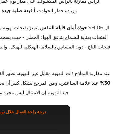
الرأس مقارنة بالرأس المكشوف. على مدار يوم عمل 
السلامة
وزيادة خطر الحوادث. أ
قبعة صلبة جيدة ا
المحدودة
8
ال SH106
خوذة أمان قابلة للتنفس
الأسئلة
الفتحات بعناية للسماح بتدفق الهواء الحملي - حيث يسحب ا
المتداولة
فتحات التاج - دون المساس بالسلامة الهيكلية للهيكل. والن
عند مقارنة النماذج ذات التهوية مقابل غير التهوية، تظهر ا
30%
عند علامة الساعتين، ومن المرجح بشكل كبير أن يح
جيد التهوية. إن الامتثال ليس مجرد 
درجة راحة العمال خلال نوبة عمل مدتها 8 ساعات 