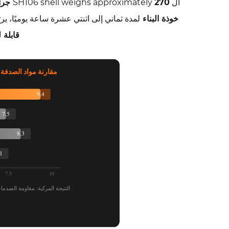
ال SH106 shell weighs approximately
270 جرام
4
خوذة البناء
لمدة ثماني إلى اثنتي عشرة ساعة يوميًا، يرت
رادار
قابلة 
الأداء:
كيف
يسجل
مقارنة مواد الصدفة: م
SH106
عبر
9.4
مقاييس
7.5
السلامة
8.3
الرئيسية
5
1
تكامل
7.5
10
الملحقات:
النتيجة المركبة: مقاومة الصدما
غطاء
للأذنين،
وأشرطة