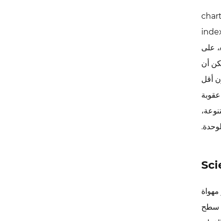
char
inde
. يفتقر بلاستيك ABS، على
كن أن
كون أقل
 عقوبة
نوعة،
مهواة
 سطح