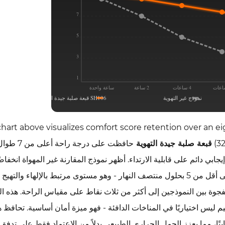
7
5
3
1
4 ساعات
2 ساعة
ساعة واحدة
نموذج غير التهوية
SH106 قبعة صلبة جيدة التهوية
chart above visualizes comfort score retention over an ei
(3
قبعة صلبة جيدة التهوية
حافظت على درجة راحة
يجابي دائم على قابلية الارتداء. أظهر نموذج المقارنة غير المهواة انخفاضًا
في درجات الراحة بعد مرور ساعتين، حيث انخفضت إلى أقل من 5 بحلول منتصف النهار - وهو مستوى مرتبط بالإلهاء وال
لفجوة بين النموذجين إلى أكثر من ثلاث نقاط على مقياس الراحة. هذه الب
م ليس اختياريًا في المناخات الدافئة - فهو ميزة أمان أساسية. تحافظ 
تديها ثابتًا، مما يعزز الحمل الحراري الطبيعي بدلاً من الاعتماد فقط على تدفق 