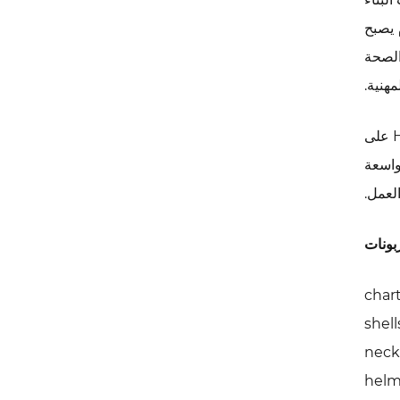
يصبح
الصحة
مهنية.
يعمل HDPE أيضًا بشكل جيد تحت درجة الحرارة. في البيئات الخارجية حيث تتعرض الخوذات للحرارة والبرودة، يحافظ HDPE على
بر مجموعة واسعة
عمل.
char
shel
neck
helm