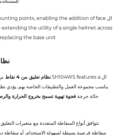
للمشترين
للمستخدمي
9
حول
ال ting points, enabling the addition of face
شركة
extending the utility of a single helmet across
نينغبو
replacing the base unit.
هويونغ
لمنتجات
السلامة
نظام تعليق من
المحدودة
10
ال SH104WS features a
نظام تعليق من 4 نقاط
مع
الأسئلة
يناسب مجموعة العمل والتطبيقات الخاصة بهم. يؤدي نظام
المتداولة
حالة حرجة
فجوة تهوية تسمح بخروج الحرارة والر
حول
خوذة
SH104WS
V-
Guard
سقاطة قرصية بسيطة لسهولة الاستخدام، أو سقاطة دبوس م