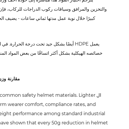
الهيكلي
والتخزين والمرافق وسياقات ركوب الدراجات للركاب، فإن 
بوزن
كبيرًا خلال نوبة عمل مدتها ثماني ساعات - يضيف ا
منخفض
4
نظام
تعليق
من
4
نقاط:
هندسة
مقارنة وزن المواد: HDPE مقابل ABS وخوذات 
مريحة
للارتداء
ال ommon safety helmet materials. Lighter
طوال
erm wearer comfort, compliance rates, and
اليوم
 weight performance among standard industrial
5
have shown that every 50g reduction in helmet
SH104WS