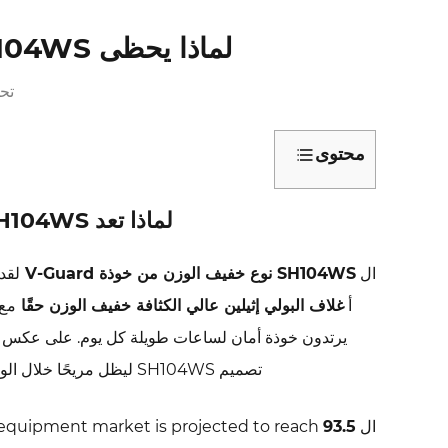
لماذا يحظى V-Guard SH104WS بشعبية كبيرة؟
تحديث
محتوى
1
لماذا
لماذا تعد SH104WS واحدة من أكثر خوذات V-Guard خفيفة الوزن طلبًا
تعد
SH104WS
ال
SH104WS نوع خفيف الوزن من خوذة V-Guard
لقد 
واحدة
أ
غلاف البولي إثيلين عالي الكثافة خفيف الوزن حقًا
من
يرتدون خوذة أمان لساعات طويلة كل يوم. على عكس البد
أكثر
تصميم SH104WS ليظل مريحًا خلال الورديات الكاملة دون التضحية بالحماية التي تتطلبها البيئات الصناعية والإنشائية.
خوذات
V-
ال global personal protective equipment market is projected to reach
93.5 مليار دولار بحلول عام 2027
Guard