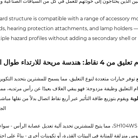
ن الذين يحتاجون إلى خوذتهم للعمل في كل من السياقات الصناعية وال
rd structure is compatible with a range of accessory moun
lds, hearing protection attachments, and lamp holders — 
iple hazard profiles without adding a secondary shell or 
 4 نقاط: هندسة مريحة للارتداء طوال اليوم
 توفر خيارات متعددة لنوع التعليق، مما يسمح للمشترين بتحديد التكوين
 التعليق وظيفة مزدوجة: فهو يبقي الغلاف بعيدًا عن رأس مرتديه، مما
طوبة
ويقوم بتوزيع طاقة التأثير عبر أربع نقاط اتصال بدلاً من نقلها مباش
الج
تتوافق أنواع السقاطة المتعددة مع متغيرات التعليق SH104WS، مما يتيح للمشترين تحديد آلية تعديل عصابة الرأس 
نزلقة للمتانة في البيئات القذرة، أو تكوينات أخرى - بناءً على احت