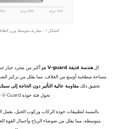
السوق
400 جرام
300 جرام
200 جرا
العالمية
على
خوذات
الشكل 1 - مقارنة متوسط وزن الغلاف عبر مواد خوذة الأمان HDPE وABS والبولي كربونات
السلامة
خفيفة
الوزن
8
شهادة
ال
هندسة قذيفة V-guard
CE
وISO
تحقيق ذلك
مقاومة عالية التأثير دون الحاجة إلى سمك
9001:
تحول فئة خوذة V-Guard خفيفة الوزن إلى مواصفات قياسية لمديري السلامة في العديد من الصناعات.
ماذا
تعني
هذه
المعايير