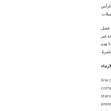
الرأس
يلات.
ات فشل
ة غير
المناسبة عند الاصطدام أو تفشل في الحفاظ على مسافة مواجهة كافية. يعالج نظام التعليق القابل للتكوين في SH104WS هذه
شرةً.
line
comp
stan
press