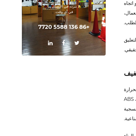
اتجاه
لا تتردد في الاتصال بنا
في أي وقت.
لعمال،
+86 136 5588 7720
ام التعليق
قيقي.
لحرارة
- أقل بكثير من بلاستيك ABS
فسجية
اعية.
البناء