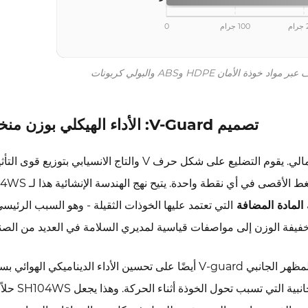
م
100 جرام
0
تصميم V-Guard: الأداء الهيكلي بوزن منخفض
هو أكثر من مجرد خيار جمالي. يقوم التضليع على شكل حرف V والتاج الانسيابي بتوزيع 
مساحة سطحية أوسع من الغلاف، مما يقلل من تركيز الضغط الأقصى
 المادة المضافة
التي تعتمد عليها الخوذات الثقيلة - وهو السبب الرئيس
بالنسبة لتطبيقات خوذة الركاب وركوب الخيل، يعمل المظهر الجانبي V-guard أيضًا على تحسين الأداء الديناميكي 
متوسطة، مما يقلل من ضوضاء الرياح وأحمال القوة ا