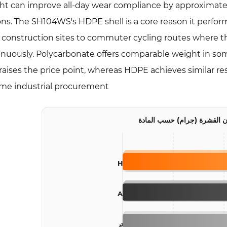
ht can improve all-day wear compliance by approximate
ons. The SH104WS's HDPE shell is a core reason it perf
 construction sites to commuter cycling routes where t
inuously. Polycarbonate offers comparable weight in some
raises the price point, whereas HDPE achieves similar resu
me industrial procurement.
 القشرة (جرام) حسب المادة
HDPE
ABS
جهاز كمبيوتر