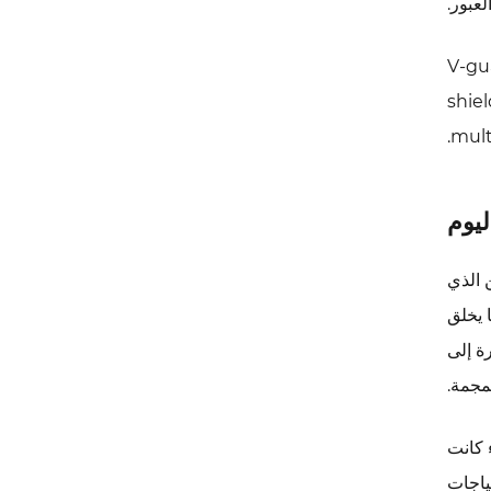
عبور.
V-gua
shie
mult
 الذي
 يخلق
رة إلى
مجمة.
- سواء كانت
ياجات