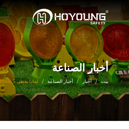
أخبار الصناعة
بيت
/
أخبار
/
أخبار الصناعة
/
لماذا يحظى V-Guard SH104WS بشعبية كبيرة؟