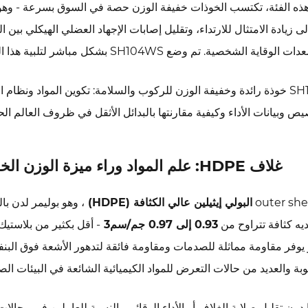
هذه الفئة، تكتسب الخوذات خفيفة الوزن حصة في السوق بسرعة - وهو 
 زيادة الامتثال للارتداء، وتقليل إصابات الإجهاد العضلي الهيكلي بين ا
صية. تم وضع SH104WS بشكل مباشر لتلبية هذا الطلب.
تلقي هذه المقالة نظرة تفصيلية على ما يجعل SH104WS خوذة رائدة وخفيفة الوزن للركوب والسلامة: تكوين المواد ونظ
ص وبيانات الأداء وكيفية مقارنتها بالبدائل الأثقل في ظروف العالم الح
غلاف HDPE: علم المواد وراء ميزة الوزن الخفيف
البولي إيثيلين عالي الكثافة (HDPE)
، وهو بوليمر لدن با
0.93 إلى 0.97 جم/سم3
 يوفر مقاومة مماثلة للصدمات ومقاومة فائقة لتدهور الأشعة فوق البن
بة والعديد من حالات التعرض للمواد الكيميائية الشائعة في البيئات الصن
 دون تقليل صلابة الغلاف أو الأداء الوقائي. بالنسبة للعاملين في مجالات 