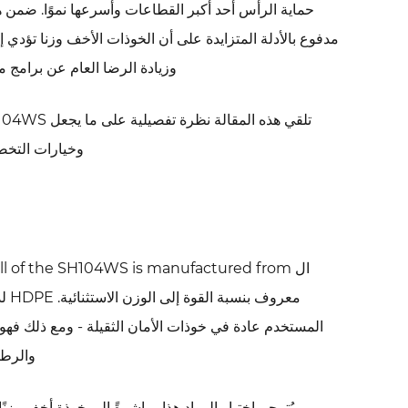
حماية الرأس أحد أكبر القطاعات وأسرعها نموًا. ضمن 
خفيفة
الوزن
مدفوع بالأدلة المتزايدة على أن الخوذات الأخف وزنا تؤدي إلى
طلبًا
وزيادة الرضا العام عن برامج معدات الوقاية الشخ
2
غلاف
HDPE:
وخيارات التخصي
علم
المواد
وراء
ميزة
الوزن
ال outer shell of the SH104WS is manufactured from
الخفيف
معروف بنسبة القوة إلى الوزن الاستثنائية. HDPE لديه كثافة تتراوح من
3
المستخدم عادة في خوذات الأمان الثقيلة - ومع ذلك فهو
تصميم
V-
والرطو
Guard:
الأداء
يُترجم اختيار المواد هذا مباشرةً إلى خوذة أخف وزنًا