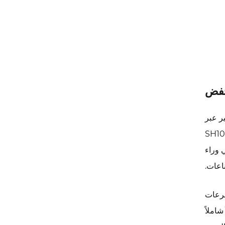
قوى التأثير عبر
 في أي نقطة واحدة. يتيح نهج الهندسة الإنشائية هذا لـ SH104WS
ي وراء
الهوائي بسرعات
لجانبية التي تسبب تحول الخوذة أثناء الحركة. وهذا يجعل SH104WS حلاً شاملاً