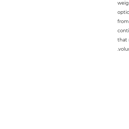
weig
opti
from
cont
that 
volu