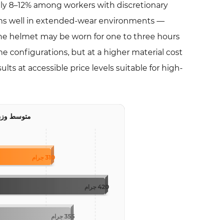
مقابل
ly 8–12% among workers with discretionary
أنواع
orms well in extended-wear environments —
الخوذات
he helmet may be worn for one to three hours
المتنافسة:
 configurations, but at a higher material cost
مقارنة
lts at accessible price levels suitable for high-
متعددة
المعايير
6
خيارات
متوسط وزن
التخصيص:
اللون
والتعليق
310 جرام
ومرونة
السقاطة
420 جرام
7
الطلب
في
355 جرام